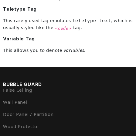
Teletype Tag
This rarely used tag emulates
, which is
teletype text
usually styled like the
tag.
<code>
Variable Tag
This allows you to denote
variables
.
BUBBLE GUARD
False Ceiling
Wall Panel
Door Panel / Partition
Wood Protector