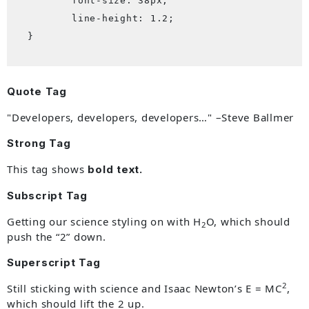
	font-size: 38px;

	line-height: 1.2;

}
Quote Tag
Developers, developers, developers…
–Steve Ballmer
Strong Tag
This tag shows
bold
text.
Subscript Tag
Getting our science styling on with H
O, which should
2
push the “2” down.
Superscript Tag
2
Still sticking with science and Isaac Newton’s E = MC
,
which should lift the 2 up.