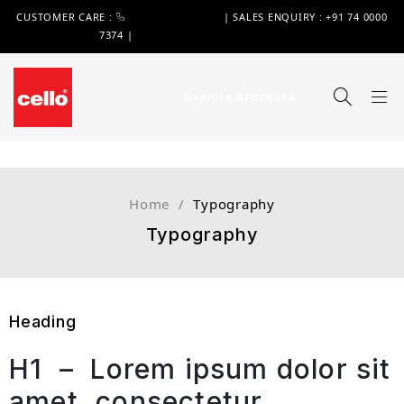
CUSTOMER CARE :
+91 74 0000 7370
| SALES ENQUIRY : +91 74 0000
7374 |
WIMPLAST@CELLOWORLD.COM
Explore Brochure
Home
/
Typography
Typography
Heading
H1 – Lorem ipsum dolor sit
amet, consectetur