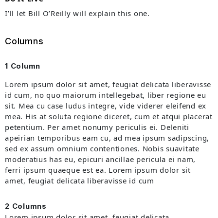
I’ll let Bill O’Reilly will
explain
this one.
Columns
1 Column
Lorem ipsum dolor sit amet, feugiat delicata liberavisse
id cum, no quo maiorum intellegebat, liber regione eu
sit. Mea cu case ludus integre, vide viderer eleifend ex
mea. His at soluta regione diceret, cum et atqui placerat
petentium. Per amet nonumy periculis ei. Deleniti
apeirian temporibus eam cu, ad mea ipsum sadipscing,
sed ex assum omnium contentiones. Nobis suavitate
moderatius has eu, epicuri ancillae pericula ei nam,
ferri ipsum quaeque est ea. Lorem ipsum dolor sit
amet, feugiat delicata liberavisse id cum
2 Columns
Lorem ipsum dolor sit amet, feugiat delicata